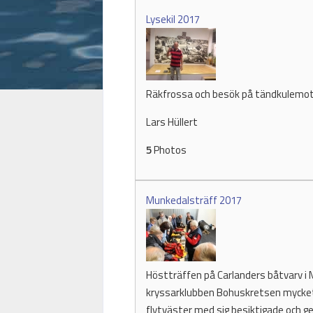
Lysekil 2017
Räkfrossa och besök på tändkulemo
Lars Hüllert
5
Photos
Munkedalsträff 2017
Höstträffen på Carlanders båtvarv i M
kryssarklubben Bohuskretsen mycket 
flytväster med sig besiktigade och 