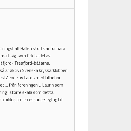
llningshall. Hallen stod klar för bara
mält sig, som fick ta del av
stfjord- Tresfjord-båtarna.
så är aktiv i Svenska kryssarklubben
estående av tacos med tillbehör.
 ... från föreningen L. Laurin som
ing i större skala som detta
 bilder, om en eskadersegling till