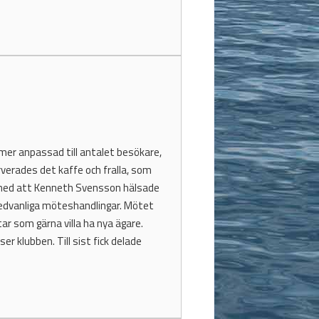
 mer anpassad till antalet besökare,
rverades det kaffe och fralla, som
s med att Kenneth Svensson hälsade
 sedvanliga möteshandlingar. Mötet
r som gärna villa ha nya ägare.
 klubben. Till sist fick delade