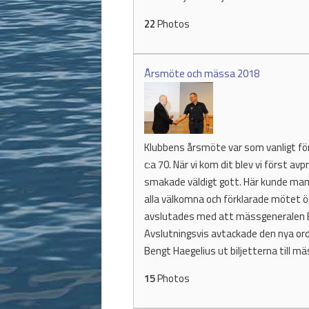
22
Photos
Årsmöte och mässa 2018
Klubbens årsmöte var som vanligt förl
c:a 70. När vi kom dit blev vi först 
smakade väldigt gott. Här kunde man 
alla välkomna och förklarade mötet ö
avslutades med att mässgeneralen Ben
Avslutningsvis avtackade den nya ordf
Bengt Haegelius ut biljetterna till m
15
Photos