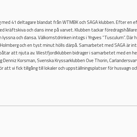
ning med 41 deltagare blandat från WTMBK och SAGA klubben. Efter en 
d kräftskiva och dans inne på varvet. Klubben tackar föredragshållare 
h lyssna och dansa. Välkomstdrinken intogs i Yngves ”Tusculum”. Där
 Holmberg och en tyst minut hölls därpå. Samarbetet med SAGA är int
båtar att njuta av. Westfjordklubben bidrager i samarbetet med en hel 
kring Denniz Korsman, Svenska Kryssarklubben Ove Thorin, Carlandersva
ör att vi fick tillgång till lokaler och uppställningsplatser för husvagn oc