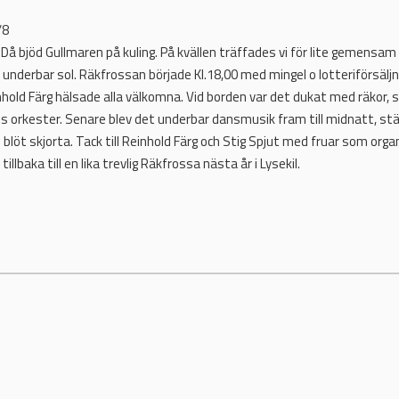
/8
å bjöd Gullmaren på kuling. På kvällen träffades vi för lite gemensam 
 underbar sol. Räkfrossan började Kl.18,00 med mingel o lotteriförsäljn
hold Färg hälsade alla välkomna. Vid borden var det dukat med räkor, so
ies orkester. Senare blev det underbar dansmusik fram till midnatt, s
löt skjorta. Tack till Reinhold Färg och Stig Spjut med fruar som or
llbaka till en lika trevlig Räkfrossa nästa år i Lysekil.