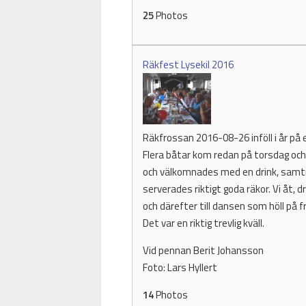
25
Photos
Räkfest Lysekil 2016
Räkfrossan 2016-08-26 inföll i år på e
Flera båtar kom redan på torsdag och l
och välkomnades med en drink, samtidi
serverades riktigt goda räkor. Vi åt, 
och därefter till dansen som höll på 
Det var en riktig trevlig kväll.
Vid pennan Berit Johansson
Foto: Lars Hyllert
14
Photos