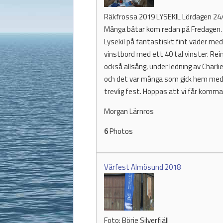
Räkfrossa 2019 LYSEKIL Lördagen 24
Många båtar kom redan på Fredagen. D
Lysekil på fantastiskt fint väder med
vinstbord med ett 40 tal vinster. Rein
också allsång, under ledning av Charl
och det var många som gick hem med b
trevlig fest. Hoppas att vi får komma ti
Morgan Lärnros
6
Photos
Vårfest Almösund 2018
Foto: Börje Silverfjäll