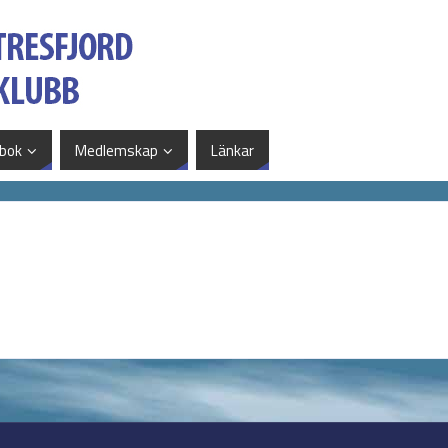
bok
Medlemskap
Länkar