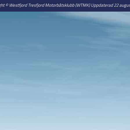
ght © Westfjord Tresfjord Motorbåtsklubb (WTMK) Uppdaterad 22 augus