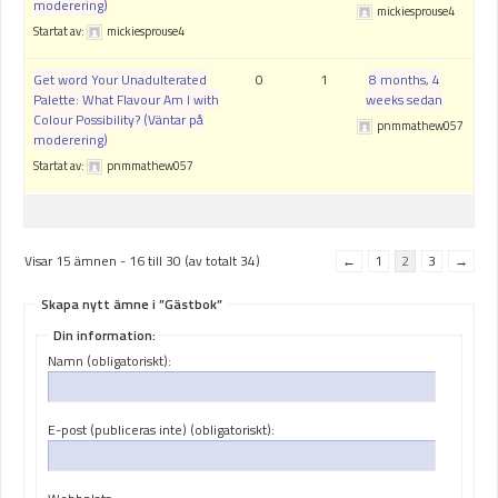
moderering)
mickiesprouse4
Startat av:
mickiesprouse4
Get word Your Unadulterated
0
1
8 months, 4
Palette: What Flavour Am I with
weeks sedan
Colour Possibility? (Väntar på
pnmmathew057
moderering)
Startat av:
pnmmathew057
Visar 15 ämnen - 16 till 30 (av totalt 34)
←
1
2
3
→
Skapa nytt ämne i ”Gästbok”
Din information:
Namn (obligatoriskt):
E-post (publiceras inte) (obligatoriskt):