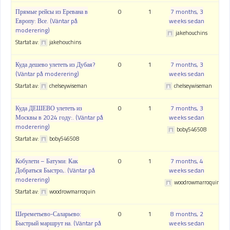
Прямые рейсы из Еревана в
0
1
7 months, 3
Европу: Все. (Väntar på
weeks sedan
moderering)
jakehouchins
Startat av:
jakehouchins
Куда дешево улететь из Дубая?
0
1
7 months, 3
(Väntar på moderering)
weeks sedan
Startat av:
chelseywiseman
chelseywiseman
Куда ДЕШЕВО улететь из
0
1
7 months, 3
Москвы в 2024 году:. (Väntar på
weeks sedan
moderering)
boby546508
Startat av:
boby546508
Кобулети – Батуми: Как
0
1
7 months, 4
Добраться Быстро,. (Väntar på
weeks sedan
moderering)
woodrowmarroquin
Startat av:
woodrowmarroquin
Шереметьево-Саларьево:
0
1
8 months, 2
Быстрый маршрут на. (Väntar på
weeks sedan