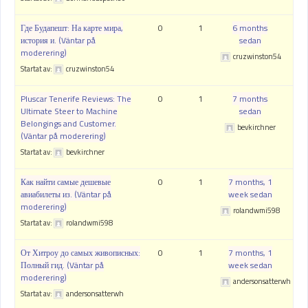
Где Будапешт: На карте мира,
0
1
6 months
история и. (Väntar på
sedan
moderering)
cruzwinston54
Startat av:
cruzwinston54
Pluscar Tenerife Reviews: The
0
1
7 months
Ultimate Steer to Machine
sedan
Belongings and Customer.
bevkirchner
(Väntar på moderering)
Startat av:
bevkirchner
Как найти самые дешевые
0
1
7 months, 1
авиабилеты из. (Väntar på
week sedan
moderering)
rolandwmi598
Startat av:
rolandwmi598
От Хитроу до самых живописных:
0
1
7 months, 1
Полный гид. (Väntar på
week sedan
moderering)
andersonsatterwh
Startat av:
andersonsatterwh