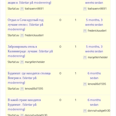
акции и. (Väntar på moderering)
weeks sedan
Startat av:
toshavenn9691
toshavenn9691
Отдых в Сочи круглый год:
0
1
5 months, 3
лучшие отели с. (Väntar på
weeks sedan
moderering)
frederickausterl
Startat av:
frederickausterl
Забронировать отель в
0
1
5 months, 3
Калининграде: лучшие. (Väntar på
weeks sedan
moderering)
maryellenheisler
Startat av:
maryellenheisler
Будапешт: где находится столица
0
1
6 months
Венгрии и. (Väntar på
sedan
moderering)
lenora06d1595
Startat av:
lenora06d1595
В какой стране находится
0
1
6 months
Будапешт:. (Väntar på
sedan
moderering)
donnahudspeth30
Startat av:
donnahudspeth30