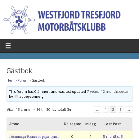
Gästbok
Hem
›
Forum
›
Gästbok
This forum has 0 ämnen, and was last updated
7 years, 12 months sedan
by
abbeyconnery
.
Visar 15 ämnen - 16 till 30 (av totalt 34)
←
1
2
3
→
Ämne
Deltagare
Inlägg
Last Post
Гостиницы Калининграда: цены,
0
1
5 months, 3