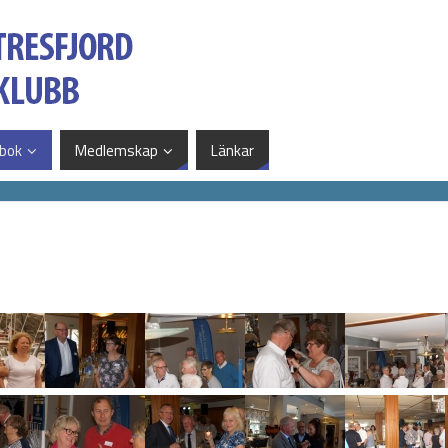
bok
Medlemskap
Länkar